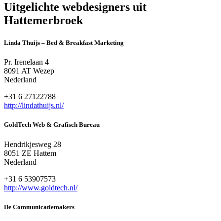
Uitgelichte webdesigners uit
Hattemerbroek
Linda Thuijs – Bed & Breakfast Marketing
Pr. Irenelaan 4
8091 AT Wezep
Nederland
+31 6 27122788
http://lindathuijs.nl/
GoldTech Web & Grafisch Bureau
Hendrikjesweg 28
8051 ZE Hattem
Nederland
+31 6 53907573
http://www.goldtech.nl/
De Communicatiemakers