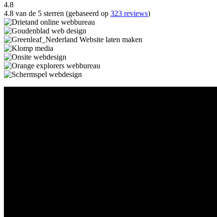
4.8
4.8 van de 5 sterren (gebaseerd op
323 reviews
)