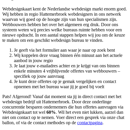
Webdesignkaart kent de Nederlandse webdesign markt enorm goed.
Wij hebben in regio Hattemerbroek
webdesigners in ons netwerk
waarvan wij goed op de hoogte zijn van hun specialismen zijn.
Webbouwers hebben het over het algemeen erg druk. Door ons
systeem weten wij precies welke bureaus ruimte hebben voor een
nieuwe opdracht. In een aantal stappen helpen wij jou om de keuze
te maken om een geschikt webdesign bureau te vinden.
Je geeft via het formulier aan waar je naar op zoek bent
Wij koppelen deze vraag binnen één minuut aan het actuele
aanbod in jouw regio
Je laat jouw e-mailadres achter en je krijgt van ons binnen
enkele minuten 4 vrijblijvende offertes van webbouwers –
specifiek op jouw aanvraag
Je kunt deze offertes op je gemak vergelijken en contact
opnemen met het bureau waar jij je goed bij voelt
Pats! Afgerond! Vanaf dat moment sta jij in direct contact met het
webdesign bedrijf uit Hattemerbroek. Door deze onderlinge
concurrentie besparen ondernemers die hun offertes aanvragen via
Webdesignkaart tot wel
60%
. Wil het even niet lukken, aarzel dan
niet om contact op te nemen. Voer direct een gesprek via onze chat
ballon, of via de contact methodes op de
contactpagina
.