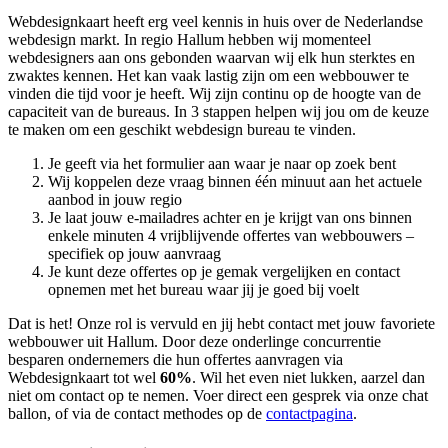
Webdesignkaart heeft erg veel kennis in huis over de Nederlandse
webdesign markt. In regio Hallum hebben wij momenteel
webdesigners aan ons gebonden waarvan wij elk hun sterktes en
zwaktes kennen. Het kan vaak lastig zijn om een webbouwer te
vinden die tijd voor je heeft. Wij zijn continu op de hoogte van de
capaciteit van de bureaus. In 3 stappen helpen wij jou om de keuze
te maken om een geschikt webdesign bureau te vinden.
Je geeft via het formulier aan waar je naar op zoek bent
Wij koppelen deze vraag binnen één minuut aan het actuele
aanbod in jouw regio
Je laat jouw e-mailadres achter en je krijgt van ons binnen
enkele minuten 4 vrijblijvende offertes van webbouwers –
specifiek op jouw aanvraag
Je kunt deze offertes op je gemak vergelijken en contact
opnemen met het bureau waar jij je goed bij voelt
Dat is het! Onze rol is vervuld en jij hebt contact met jouw favoriete
webbouwer uit Hallum. Door deze onderlinge concurrentie
besparen ondernemers die hun offertes aanvragen via
Webdesignkaart tot wel
60%
. Wil het even niet lukken, aarzel dan
niet om contact op te nemen. Voer direct een gesprek via onze chat
ballon, of via de contact methodes op de
contactpagina
.