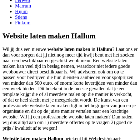
Ferwert
Marrum
Hijum
Stiens
Finkum
Website laten maken Hallum
Wil jij dus een nieuwe
website laten maken
in
Hallum
? Laat ons er
dan voor zorgen dat jij niet nog meer tijd kwijt bent met het zoeken
naar een beschikbaar en geschikt webbureau. Een website laten
maken kan veel tijd in beslag nemen, waardoor niet iedere goede
webbouwer direct beschikbaar is. Wij adviseren ook om op te
passen voor bedrijven die hun diensten aanbieden voor spotprijzen
van minder dan 500 euro, of enorm korte levertijden van minder dan
een week bieden. Dit betekent in de meeste gevallen dat je een
template krijgt die of al meerdere malen op die manier is verkocht,
of dat er heel slecht met je meegedacht wordt. De kunst van een
professionele website laten maken ligt in het begrijpen van jou en je
organisatie en dit op de juiste manier vertalen naar een krachtige
website. Wil jij een professionele website laten maken? Dan raden
wij dus altijd aan om 1) meerdere offertes op te vragen 2) goed de
prijs / kwaliteit af te wegen!
Website laten maken Hallum
betekent bij Webdesignkaart: