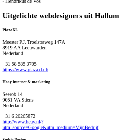
- Hendrikus de Vos
Uitgelichte webdesigners uit Hallum
PlazaXL
Meester P.J. Troelstraweg 147A
8919 AA Leeuwarden
Nederland
+31 58 585 3705
https://www.plazaxl.nl/
Heay internet & marketing
Seerob 14
9051 VA Stiens
Nederland
+31 6 20265872
http://www.heay.nl/?
utm_source=Google&utm_medium=MijnBedrijf
Stukje Design