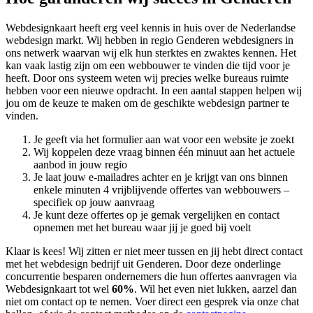
Webdesignkaart heeft erg veel kennis in huis over de Nederlandse
webdesign markt. Wij hebben in regio Genderen
webdesigners in
ons netwerk waarvan wij elk hun sterktes en zwaktes kennen. Het
kan vaak lastig zijn om een webbouwer te vinden die tijd voor je
heeft. Door ons systeem weten wij precies welke bureaus ruimte
hebben voor een nieuwe opdracht. In een aantal stappen helpen wij
jou om de keuze te maken om de geschikte webdesign partner te
vinden.
Je geeft via het formulier aan wat voor een website je zoekt
Wij koppelen deze vraag binnen één minuut aan het actuele
aanbod in jouw regio
Je laat jouw e-mailadres achter en je krijgt van ons binnen
enkele minuten 4 vrijblijvende offertes van webbouwers –
specifiek op jouw aanvraag
Je kunt deze offertes op je gemak vergelijken en contact
opnemen met het bureau waar jij je goed bij voelt
Klaar is kees! Wij zitten er niet meer tussen en jij hebt direct contact
met het webdesign bedrijf uit Genderen. Door deze onderlinge
concurrentie besparen ondernemers die hun offertes aanvragen via
Webdesignkaart tot wel
60%
. Wil het even niet lukken, aarzel dan
niet om contact op te nemen. Voer direct een gesprek via onze chat