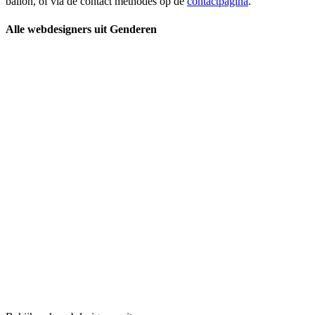
ballon, of via de contact methodes op de
contactpagina
.
Alle webdesigners uit Genderen