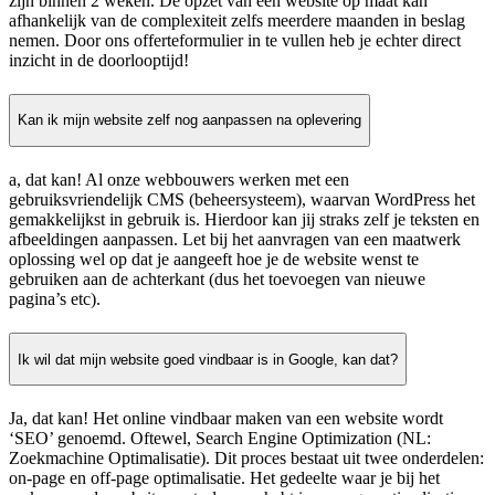
zijn binnen 2 weken. De opzet van een website op maat kan
afhankelijk van de complexiteit zelfs meerdere maanden in beslag
nemen. Door ons offerteformulier in te vullen heb je echter direct
inzicht in de doorlooptijd!
Kan ik mijn website zelf nog aanpassen na oplevering
a, dat kan! Al onze webbouwers werken met een
gebruiksvriendelijk CMS (beheersysteem), waarvan WordPress het
gemakkelijkst in gebruik is. Hierdoor kan jij straks zelf je teksten en
afbeeldingen aanpassen. Let bij het aanvragen van een maatwerk
oplossing wel op dat je aangeeft hoe je de website wenst te
gebruiken aan de achterkant (dus het toevoegen van nieuwe
pagina’s etc).
Ik wil dat mijn website goed vindbaar is in Google, kan dat?
Ja, dat kan! Het online vindbaar maken van een website wordt
‘SEO’ genoemd. Oftewel, Search Engine Optimization (NL:
Zoekmachine Optimalisatie). Dit proces bestaat uit twee onderdelen:
on-page en off-page optimalisatie. Het gedeelte waar je bij het