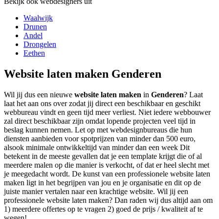
Bekijk ook webdesigners uit
Waalwijk
Drunen
Andel
Drongelen
Eethen
Website laten maken Genderen
Wil jij dus een nieuwe
website laten maken
in
Genderen
? Laat
laat het aan ons over zodat jij direct een beschikbaar en geschikt
webbureau vindt en geen tijd meer verliest. Niet iedere webbouwer
zal direct beschikbaar zijn omdat lopende projecten veel tijd in
beslag kunnen nemen. Let op met webdesignbureaus die hun
diensten aanbieden voor spotprijzen van minder dan 500 euro,
alsook minimale ontwikkeltijd van minder dan een week Dit
betekent in de meeste gevallen dat je een template krijgt die of al
meerdere malen op die manier is verkocht, of dat er heel slecht met
je meegedacht wordt. De kunst van een professionele website laten
maken ligt in het begrijpen van jou en je organisatie en dit op de
juiste manier vertalen naar een krachtige website. Wil jij een
professionele website laten maken? Dan raden wij dus altijd aan om
1) meerdere offertes op te vragen 2) goed de prijs / kwaliteit af te
wegen!