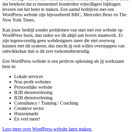
dat betekent dat er momenteel honderden vrijwilligers bijdragen
leveren om het beter te maken. Een aantal bedrijven met een
WordPress website zijn bijvoorbeeld BBC, Mercedes Benz en The
New York Times.
Kan jouw bedrijf zonder problemen van start met een website op
WordPress basis, dan raden we dit altijd aan boven maatwerk. Er
zijn tegenwoordig geen webdesigners meer die niet overweg
kunnen met dit systeem, dus mocht jij ooit willen overstappen van
ontwikkelaar dan is dit zeer toekomstbestendig.
Een WordPress website is een perfecte oplossing als jij werkzaam
bent in:
Lokale services
Non profit websites
Persoonlijke website
B2B dienstverlening
B2B dienstverlening
Consultancy / Training / Coaching
Creatieve sector
Huizenmarkt
En veel meer!
Lees meer over WordPress website laten maken.