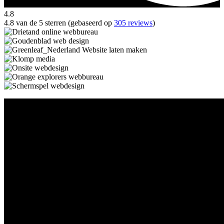
4.8
4.8 van de 5 sterren (gebaseerd op
305 reviews
)