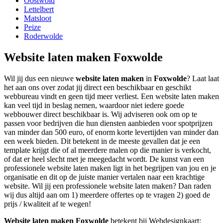
Oostwold
Lettelbert
Matsloot
Peize
Roderwolde
Website laten maken Foxwolde
Wil jij dus een nieuwe
website laten maken
in
Foxwolde
? Laat laat
het aan ons over zodat jij direct een beschikbaar en geschikt
webbureau vindt en geen tijd meer verliest. Een website laten maken
kan veel tijd in beslag nemen, waardoor niet iedere goede
webbouwer direct beschikbaar is. Wij adviseren ook om op te
passen voor bedrijven die hun diensten aanbieden voor spotprijzen
van minder dan 500 euro, of enorm korte levertijden van minder dan
een week bieden. Dit betekent in de meeste gevallen dat je een
template krijgt die of al meerdere malen op die manier is verkocht,
of dat er heel slecht met je meegedacht wordt. De kunst van een
professionele website laten maken ligt in het begrijpen van jou en je
organisatie en dit op de juiste manier vertalen naar een krachtige
website. Wil jij een professionele website laten maken? Dan raden
wij dus altijd aan om 1) meerdere offertes op te vragen 2) goed de
prijs / kwaliteit af te wegen!
Website laten maken Foxwolde
betekent bij Webdesignkaart: