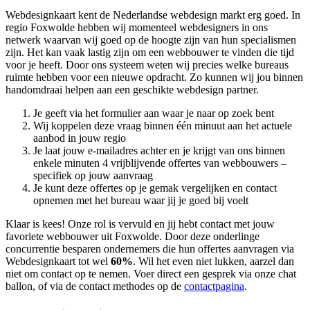
Webdesignkaart kent de Nederlandse webdesign markt erg goed. In
regio Foxwolde hebben wij momenteel
webdesigners in ons
netwerk waarvan wij goed op de hoogte zijn van hun specialismen
zijn. Het kan vaak lastig zijn om een webbouwer te vinden die tijd
voor je heeft. Door ons systeem weten wij precies welke bureaus
ruimte hebben voor een nieuwe opdracht. Zo kunnen wij jou binnen
handomdraai helpen aan een geschikte webdesign partner.
Je geeft via het formulier aan waar je naar op zoek bent
Wij koppelen deze vraag binnen één minuut aan het actuele
aanbod in jouw regio
Je laat jouw e-mailadres achter en je krijgt van ons binnen
enkele minuten 4 vrijblijvende offertes van webbouwers –
specifiek op jouw aanvraag
Je kunt deze offertes op je gemak vergelijken en contact
opnemen met het bureau waar jij je goed bij voelt
Klaar is kees! Onze rol is vervuld en jij hebt contact met jouw
favoriete webbouwer uit Foxwolde. Door deze onderlinge
concurrentie besparen ondernemers die hun offertes aanvragen via
Webdesignkaart tot wel
60%
. Wil het even niet lukken, aarzel dan
niet om contact op te nemen. Voer direct een gesprek via onze chat
ballon, of via de contact methodes op de
contactpagina
.