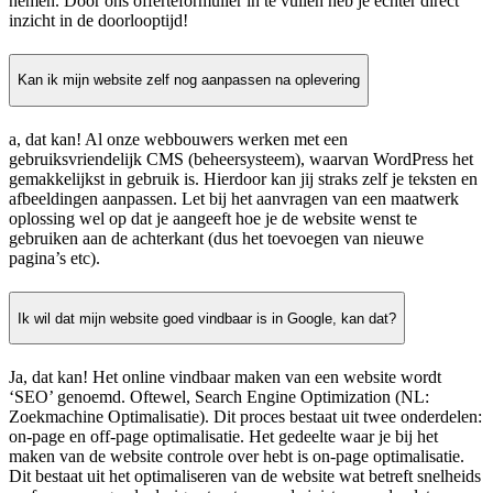
nemen. Door ons offerteformulier in te vullen heb je echter direct
inzicht in de doorlooptijd!
Kan ik mijn website zelf nog aanpassen na oplevering
a, dat kan! Al onze webbouwers werken met een
gebruiksvriendelijk CMS (beheersysteem), waarvan WordPress het
gemakkelijkst in gebruik is. Hierdoor kan jij straks zelf je teksten en
afbeeldingen aanpassen. Let bij het aanvragen van een maatwerk
oplossing wel op dat je aangeeft hoe je de website wenst te
gebruiken aan de achterkant (dus het toevoegen van nieuwe
pagina’s etc).
Ik wil dat mijn website goed vindbaar is in Google, kan dat?
Ja, dat kan! Het online vindbaar maken van een website wordt
‘SEO’ genoemd. Oftewel, Search Engine Optimization (NL:
Zoekmachine Optimalisatie). Dit proces bestaat uit twee onderdelen:
on-page en off-page optimalisatie. Het gedeelte waar je bij het
maken van de website controle over hebt is on-page optimalisatie.
Dit bestaat uit het optimaliseren van de website wat betreft snelheids