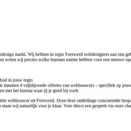
ebdesign markt. Wij hebben in regio Feerwerd
webdesigners aan ons geb
m weten wij precies welke bureaus ruimte hebben voor een nieuwe op
nbod in jouw regio
kele minuten 4 vrijblijvende offertes van webbouwers – specifiek op jou
n met het bureau waar jij je goed bij voelt
voriete webbouwer uit Feerwerd. Door deze onderlinge concurrentie bes
 staan wij natuurlijk voor je klaar. Voer direct een gesprek via onze ch