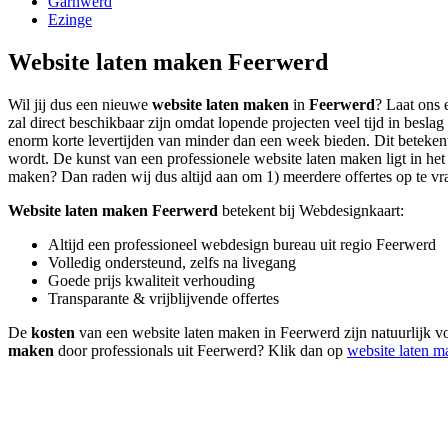
Garnwerd
Ezinge
Website laten maken Feerwerd
Wil jij dus een nieuwe
website laten maken
in
Feerwerd
? Laat ons 
zal direct beschikbaar zijn omdat lopende projecten veel tijd in bes
enorm korte levertijden van minder dan een week bieden. Dit betekent i
wordt. De kunst van een professionele website laten maken ligt in het b
maken? Dan raden wij dus altijd aan om 1) meerdere offertes op te vrag
Website laten maken Feerwerd
betekent bij Webdesignkaart:
Altijd een professioneel webdesign bureau uit regio Feerwerd
Volledig ondersteund, zelfs na livegang
Goede prijs kwaliteit verhouding
Transparante & vrijblijvende offertes
De
kosten
van een website laten maken in Feerwerd zijn natuurlijk vo
maken
door professionals uit Feerwerd? Klik dan op
website laten 