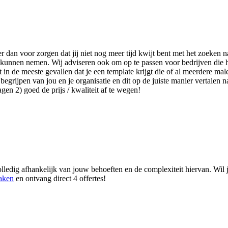
er dan voor zorgen dat jij niet nog meer tijd kwijt bent met het zoeke
lag kunnen nemen. Wij adviseren ook om op te passen voor bedrijven die
n de meeste gevallen dat je een template krijgt die of al meerdere male
egrijpen van jou en je organisatie en dit op de juiste manier vertalen n
en 2) goed de prijs / kwaliteit af te wegen!
lledig afhankelijk van jouw behoeften en de complexiteit hiervan. Wil j
maken
en ontvang direct 4 offertes!