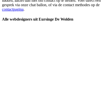
lukken, aarzel dan niet om contact op te nemen. Voer direct een
gesprek via onze chat ballon, of via de contact methodes op de
contactpagina
.
Alle webdesigners uit Eursinge De Wolden