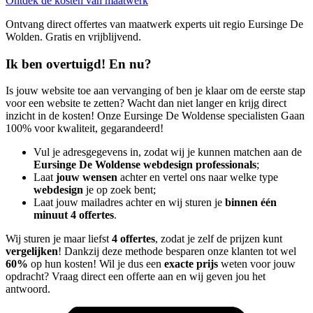
Ontdek de kosten van maatwerk
Ontvang direct offertes van maatwerk experts uit regio Eursinge De
Wolden. Gratis en vrijblijvend.
Ik ben overtuigd! En nu?
Is jouw website toe aan vervanging of ben je klaar om de eerste stap
voor een website te zetten? Wacht dan niet langer en krijg direct
inzicht in de kosten! Onze Eursinge De Woldense specialisten Gaan
100% voor kwaliteit, gegarandeerd!
Vul je adresgegevens in, zodat wij je kunnen matchen aan de
Eursinge De Woldense webdesign professionals
;
Laat
jouw wensen
achter en vertel ons naar welke type
webdesign
je op zoek bent;
Laat jouw mailadres achter en wij sturen je
binnen één
minuut 4 offertes
.
Wij sturen je maar liefst
4 offertes
, zodat je zelf de prijzen kunt
vergelijken
! Dankzij deze methode besparen onze klanten tot wel
60%
op hun kosten! Wil je dus een
exacte prijs
weten voor jouw
opdracht? Vraag direct een offerte aan en wij geven jou het
antwoord.