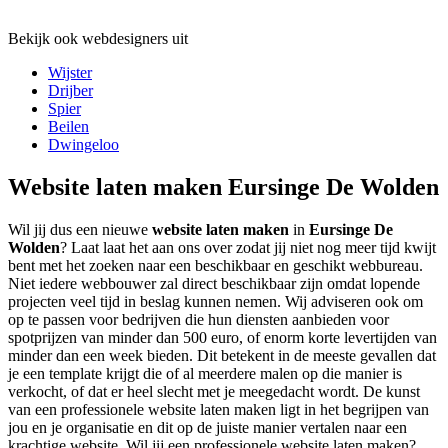
Bekijk ook webdesigners uit
Wijster
Drijber
Spier
Beilen
Dwingeloo
Website laten maken Eursinge De Wolden
Wil jij dus een nieuwe
website laten maken
in
Eursinge De
Wolden
? Laat laat het aan ons over zodat jij niet nog meer tijd kwijt
bent met het zoeken naar een beschikbaar en geschikt webbureau.
Niet iedere webbouwer zal direct beschikbaar zijn omdat lopende
projecten veel tijd in beslag kunnen nemen. Wij adviseren ook om
op te passen voor bedrijven die hun diensten aanbieden voor
spotprijzen van minder dan 500 euro, of enorm korte levertijden van
minder dan een week bieden. Dit betekent in de meeste gevallen dat
je een template krijgt die of al meerdere malen op die manier is
verkocht, of dat er heel slecht met je meegedacht wordt. De kunst
van een professionele website laten maken ligt in het begrijpen van
jou en je organisatie en dit op de juiste manier vertalen naar een
krachtige website. Wil jij een professionele website laten maken?