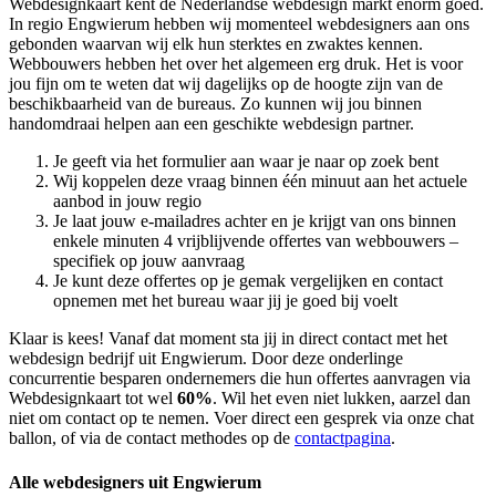
Webdesignkaart kent de Nederlandse webdesign markt enorm goed.
In regio Engwierum hebben wij momenteel
webdesigners aan ons
gebonden waarvan wij elk hun sterktes en zwaktes kennen.
Webbouwers hebben het over het algemeen erg druk. Het is voor
jou fijn om te weten dat wij dagelijks op de hoogte zijn van de
beschikbaarheid van de bureaus. Zo kunnen wij jou binnen
handomdraai helpen aan een geschikte webdesign partner.
Je geeft via het formulier aan waar je naar op zoek bent
Wij koppelen deze vraag binnen één minuut aan het actuele
aanbod in jouw regio
Je laat jouw e-mailadres achter en je krijgt van ons binnen
enkele minuten 4 vrijblijvende offertes van webbouwers –
specifiek op jouw aanvraag
Je kunt deze offertes op je gemak vergelijken en contact
opnemen met het bureau waar jij je goed bij voelt
Klaar is kees! Vanaf dat moment sta jij in direct contact met het
webdesign bedrijf uit Engwierum. Door deze onderlinge
concurrentie besparen ondernemers die hun offertes aanvragen via
Webdesignkaart tot wel
60%
. Wil het even niet lukken, aarzel dan
niet om contact op te nemen. Voer direct een gesprek via onze chat
ballon, of via de contact methodes op de
contactpagina
.
Alle webdesigners uit Engwierum