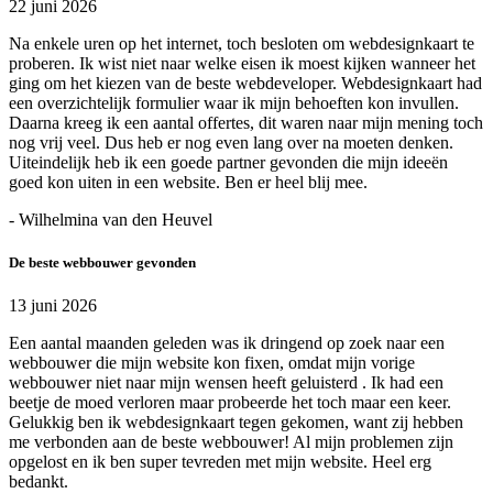
22 juni 2026
Na enkele uren op het internet, toch besloten om webdesignkaart te
proberen. Ik wist niet naar welke eisen ik moest kijken wanneer het
ging om het kiezen van de beste webdeveloper. Webdesignkaart had
een overzichtelijk formulier waar ik mijn behoeften kon invullen.
Daarna kreeg ik een aantal offertes, dit waren naar mijn mening toch
nog vrij veel. Dus heb er nog even lang over na moeten denken.
Uiteindelijk heb ik een goede partner gevonden die mijn ideeën
goed kon uiten in een website. Ben er heel blij mee.
- Wilhelmina van den Heuvel
De beste webbouwer gevonden
13 juni 2026
Een aantal maanden geleden was ik dringend op zoek naar een
webbouwer die mijn website kon fixen, omdat mijn vorige
webbouwer niet naar mijn wensen heeft geluisterd . Ik had een
beetje de moed verloren maar probeerde het toch maar een keer.
Gelukkig ben ik webdesignkaart tegen gekomen, want zij hebben
me verbonden aan de beste webbouwer! Al mijn problemen zijn
opgelost en ik ben super tevreden met mijn website. Heel erg
bedankt.