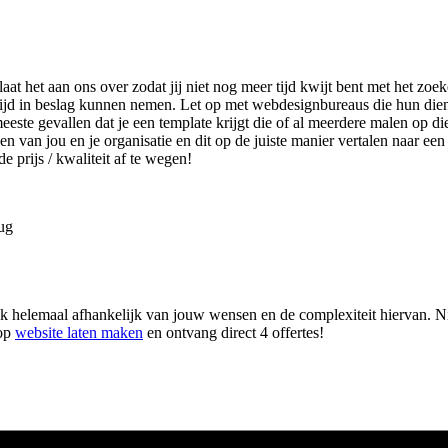
laat het aan ons over zodat jij niet nog meer tijd kwijt bent met het z
tijd in beslag kunnen nemen. Let op met webdesignbureaus die hun die
ste gevallen dat je een template krijgt die of al meerdere malen op die
en van jou en je organisatie en dit op de juiste manier vertalen naar ee
e prijs / kwaliteit af te wegen!
rug
 helemaal afhankelijk van jouw wensen en de complexiteit hiervan. Niet
 op
website laten maken
en ontvang direct 4 offertes!