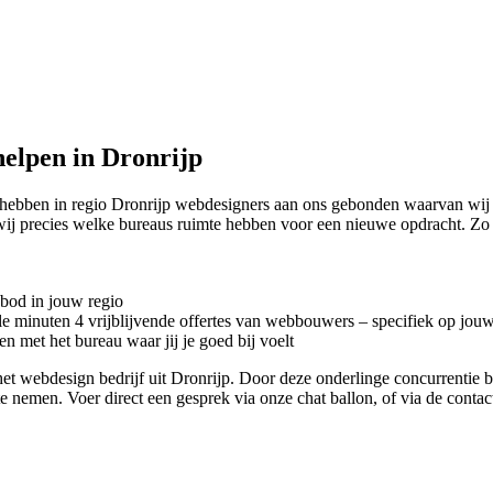
elpen in Dronrijp
hebben in regio Dronrijp
webdesigners aan ons gebonden waarvan wij e
 wij precies welke bureaus ruimte hebben voor een nieuwe opdracht. Z
nbod in jouw regio
kele minuten 4 vrijblijvende offertes van webbouwers – specifiek op jou
n met het bureau waar jij je goed bij voelt
met het webdesign bedrijf uit Dronrijp. Door deze onderlinge concurrent
 te nemen. Voer direct een gesprek via onze chat ballon, of via de cont