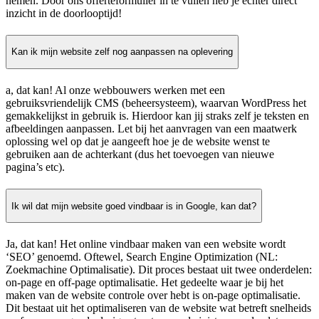
nemen. Door ons offerteformulier in te vullen heb je echter direct
inzicht in de doorlooptijd!
Kan ik mijn website zelf nog aanpassen na oplevering
a, dat kan! Al onze webbouwers werken met een
gebruiksvriendelijk CMS (beheersysteem), waarvan WordPress het
gemakkelijkst in gebruik is. Hierdoor kan jij straks zelf je teksten en
afbeeldingen aanpassen. Let bij het aanvragen van een maatwerk
oplossing wel op dat je aangeeft hoe je de website wenst te
gebruiken aan de achterkant (dus het toevoegen van nieuwe
pagina’s etc).
Ik wil dat mijn website goed vindbaar is in Google, kan dat?
Ja, dat kan! Het online vindbaar maken van een website wordt
‘SEO’ genoemd. Oftewel, Search Engine Optimization (NL:
Zoekmachine Optimalisatie). Dit proces bestaat uit twee onderdelen:
on-page en off-page optimalisatie. Het gedeelte waar je bij het
maken van de website controle over hebt is on-page optimalisatie.
Dit bestaat uit het optimaliseren van de website wat betreft snelheids