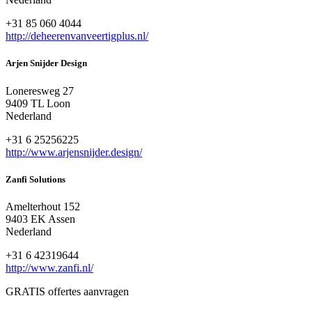
+31 85 060 4044
http://deheerenvanveertigplus.nl/
Arjen Snijder Design
Loneresweg 27
9409 TL Loon
Nederland
+31 6 25256225
http://www.arjensnijder.design/
Zanfi Solutions
Amelterhout 152
9403 EK Assen
Nederland
+31 6 42319644
http://www.zanfi.nl/
GRATIS offertes aanvragen