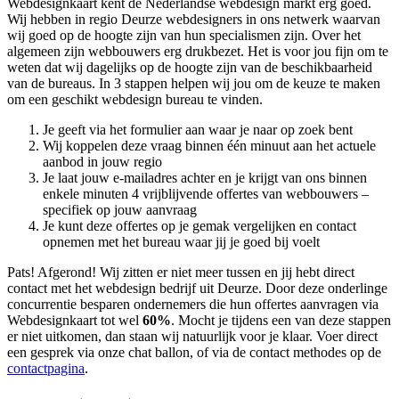
Webdesignkaart kent de Nederlandse webdesign markt erg goed.
Wij hebben in regio Deurze
webdesigners in ons netwerk waarvan
wij goed op de hoogte zijn van hun specialismen zijn. Over het
algemeen zijn webbouwers erg drukbezet. Het is voor jou fijn om te
weten dat wij dagelijks op de hoogte zijn van de beschikbaarheid
van de bureaus. In 3 stappen helpen wij jou om de keuze te maken
om een geschikt webdesign bureau te vinden.
Je geeft via het formulier aan waar je naar op zoek bent
Wij koppelen deze vraag binnen één minuut aan het actuele
aanbod in jouw regio
Je laat jouw e-mailadres achter en je krijgt van ons binnen
enkele minuten 4 vrijblijvende offertes van webbouwers –
specifiek op jouw aanvraag
Je kunt deze offertes op je gemak vergelijken en contact
opnemen met het bureau waar jij je goed bij voelt
Pats! Afgerond! Wij zitten er niet meer tussen en jij hebt direct
contact met het webdesign bedrijf uit Deurze. Door deze onderlinge
concurrentie besparen ondernemers die hun offertes aanvragen via
Webdesignkaart tot wel
60%
. Mocht je tijdens een van deze stappen
er niet uitkomen, dan staan wij natuurlijk voor je klaar. Voer direct
een gesprek via onze chat ballon, of via de contact methodes op de
contactpagina
.