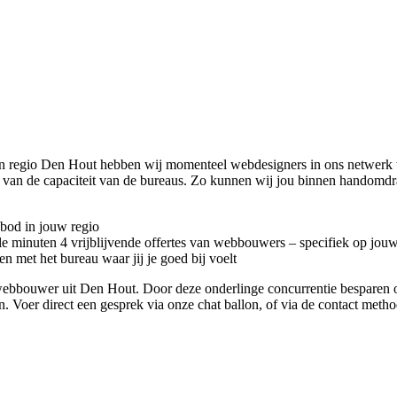
In regio Den Hout hebben wij momenteel
webdesigners in ons netwerk
e van de capaciteit van de bureaus. Zo kunnen wij jou binnen handomd
nbod in jouw regio
kele minuten 4 vrijblijvende offertes van webbouwers – specifiek op jou
n met het bureau waar jij je goed bij voelt
te webbouwer uit Den Hout. Door deze onderlinge concurrentie besparen
en. Voer direct een gesprek via onze chat ballon, of via de contact met