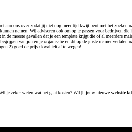
 het aan ons over zodat jij niet nog meer tijd kwijt bent met het zoek
lag kunnen nemen. Wij adviseren ook om op te passen voor bedrijven die
n de meeste gevallen dat je een template krijgt die of al meerdere male
egrijpen van jou en je organisatie en dit op de juiste manier vertalen n
en 2) goed de prijs / kwaliteit af te wegen!
 Wil je zeker weten wat het gaat kosten? Wil jij jouw nieuwe
website l