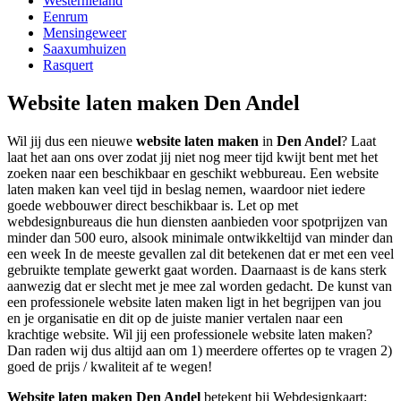
Westernieland
Eenrum
Mensingeweer
Saaxumhuizen
Rasquert
Website laten maken Den Andel
Wil jij dus een nieuwe
website laten maken
in
Den Andel
? Laat
laat het aan ons over zodat jij niet nog meer tijd kwijt bent met het
zoeken naar een beschikbaar en geschikt webbureau. Een website
laten maken kan veel tijd in beslag nemen, waardoor niet iedere
goede webbouwer direct beschikbaar is. Let op met
webdesignbureaus die hun diensten aanbieden voor spotprijzen van
minder dan 500 euro, alsook minimale ontwikkeltijd van minder dan
een week In de meeste gevallen zal dit betekenen dat er met een veel
gebruikte template gewerkt gaat worden. Daarnaast is de kans sterk
aanwezig dat er slecht met je mee zal worden gedacht. De kunst van
een professionele website laten maken ligt in het begrijpen van jou
en je organisatie en dit op de juiste manier vertalen naar een
krachtige website. Wil jij een professionele website laten maken?
Dan raden wij dus altijd aan om 1) meerdere offertes op te vragen 2)
goed de prijs / kwaliteit af te wegen!
Website laten maken Den Andel
betekent bij Webdesignkaart: