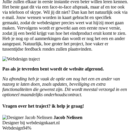
Jullie zullen elkaar in eerste instantie even beter willen leren kennen.
Het beste gaat dit via een face-to-face afspraak, maar af en toe ook
via telefoon of skype. Wil jij dit niet? Dan kan het natuurlijk ook via
e-mail. Jouw wensen worden in kaart gebracht en specifiek
gemaakt, zodat de webdesigner precies weet wat hij/zij moet gaan
maken. Vervolgens wordt er gewerkt aan een eerste ruwe versie,
zodat jij een beeld krijgt van hoe het eindproduct eruit komt te zien.
Heb je nog op of aanmerkingen dan wordt er nog het een en ander
aangepast. Natuurlijk, hoe groter het project, hoe vaker er
tussentijdse feedback rondes zullen plaatsvinden.
Pas als je tevreden bent wordt de website afgerond.
Na afronding heb je vaak de optie om nog het een en ander van
nazorg te laten doen, zoals updates, beveiliging en extra
functionaliteiten die gewenst zijn. Dit wordt meestal verzorgd in een
optioneel maandelijks onderhoudscontract.
Vragen over het traject? ik help je graag!
Jacob Nelissen
Designer bij webdesignkaart.nl
Webdesign
94%