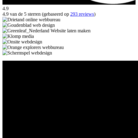
4.9
4.9 van de 5 sterren (gebaseerd op
293 reviews
)