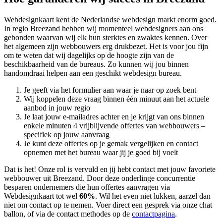
Webdesignkaart kent de Nederlandse webdesign markt enorm goed.
In regio Breezand hebben wij momenteel
webdesigners aan ons
gebonden waarvan wij elk hun sterktes en zwaktes kennen. Over
het algemeen zijn webbouwers erg drukbezet. Het is voor jou fijn
om te weten dat wij dagelijks op de hoogte zijn van de
beschikbaarheid van de bureaus. Zo kunnen wij jou binnen
handomdraai helpen aan een geschikt webdesign bureau.
Je geeft via het formulier aan waar je naar op zoek bent
Wij koppelen deze vraag binnen één minuut aan het actuele
aanbod in jouw regio
Je laat jouw e-mailadres achter en je krijgt van ons binnen
enkele minuten 4 vrijblijvende offertes van webbouwers –
specifiek op jouw aanvraag
Je kunt deze offertes op je gemak vergelijken en contact
opnemen met het bureau waar jij je goed bij voelt
Dat is het! Onze rol is vervuld en jij hebt contact met jouw favoriete
webbouwer uit Breezand. Door deze onderlinge concurrentie
besparen ondernemers die hun offertes aanvragen via
Webdesignkaart tot wel
60%
. Wil het even niet lukken, aarzel dan
niet om contact op te nemen. Voer direct een gesprek via onze chat
ballon, of via de contact methodes op de
contactpagina
.