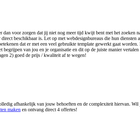
er dan voor zorgen dat jij niet nog meer tijd kwijt bent met het zoeke
 direct beschikbaar is. Let op met webdesignbureaus die hun diensten 
etekenen dat er met een veel gebruikte template gewerkt gaat worden. D
begrijpen van jou en je organisatie en dit op de juiste manier vertalen 
en 2) goed de prijs / kwaliteit af te wegen!
olledig afhankelijk van jouw behoeften en de complexiteit hiervan. Wil
aten maken
en ontvang direct 4 offertes!