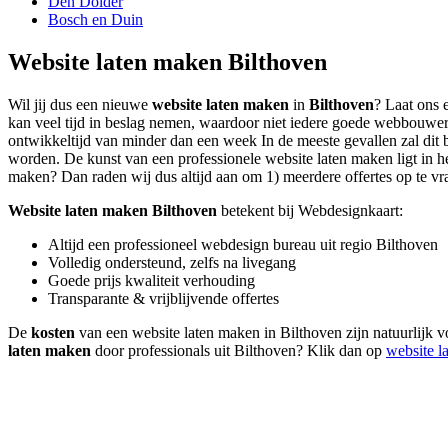
Den Dolder
Bosch en Duin
Website laten maken Bilthoven
Wil jij dus een nieuwe
website laten maken
in
Bilthoven
? Laat ons 
kan veel tijd in beslag nemen, waardoor niet iedere goede webbouwer
ontwikkeltijd van minder dan een week In de meeste gevallen zal dit b
worden. De kunst van een professionele website laten maken ligt in het 
maken? Dan raden wij dus altijd aan om 1) meerdere offertes op te vrag
Website laten maken Bilthoven
betekent bij Webdesignkaart:
Altijd een professioneel webdesign bureau uit regio Bilthoven
Volledig ondersteund, zelfs na livegang
Goede prijs kwaliteit verhouding
Transparante & vrijblijvende offertes
De
kosten
van een website laten maken in Bilthoven zijn natuurlijk v
laten maken
door professionals uit Bilthoven? Klik dan op
website l