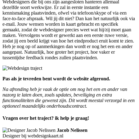
Webdesigners die bij ons zijn aangesloten hanteren allemaal
dezelfde soort werkwijze. Er zal in eerste instantie een
kennismaking plaatsvinden, ofwel via telefoon/skype of via een
face-to-face afspraak. Wil jij dit niet? Dan kan het natuurlijk ook via
e-mail. Jouw wensen worden in kaart gebracht en specifiek
gemaakt, zodat de webdesigner precies weet wat hij/zij moet gaan
maken. Vervolgens wordt er gewerkt aan een eerste ruwe versie,
zodat jij een beeld krijgt van hoe het eindproduct eruit komt te zien.
Heb je nog op of aanmerkingen dan wordt er nog het een en ander
aangepast. Natuurlijk, hoe groter het project, hoe vaker er
tussentijdse feedback rondes zullen plaatsvinden.
Pas als je tevreden bent wordt de website afgerond.
Na afronding heb je vaak de optie om nog het een en ander van
nazorg te laten doen, zoals updates, beveiliging en extra
functionaliteiten die gewenst zijn. Dit wordt meestal verzorgd in een
optioneel maandelijks onderhoudscontract.
Vragen over het traject? ik help je graag!
Jacob Nelissen
Designer bij webdesignkaart.nl