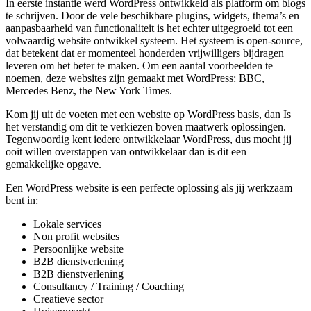
In eerste instantie werd WordPress ontwikkeld als platform om blogs
te schrijven. Door de vele beschikbare plugins, widgets, thema’s en
aanpasbaarheid van functionaliteit is het echter uitgegroeid tot een
volwaardig website ontwikkel systeem. Het systeem is open-source,
dat betekent dat er momenteel honderden vrijwilligers bijdragen
leveren om het beter te maken. Om een aantal voorbeelden te
noemen, deze websites zijn gemaakt met WordPress: BBC,
Mercedes Benz, the New York Times.
Kom jij uit de voeten met een website op WordPress basis, dan Is
het verstandig om dit te verkiezen boven maatwerk oplossingen.
Tegenwoordig kent iedere ontwikkelaar WordPress, dus mocht jij
ooit willen overstappen van ontwikkelaar dan is dit een
gemakkelijke opgave.
Een WordPress website is een perfecte oplossing als jij werkzaam
bent in:
Lokale services
Non profit websites
Persoonlijke website
B2B dienstverlening
B2B dienstverlening
Consultancy / Training / Coaching
Creatieve sector