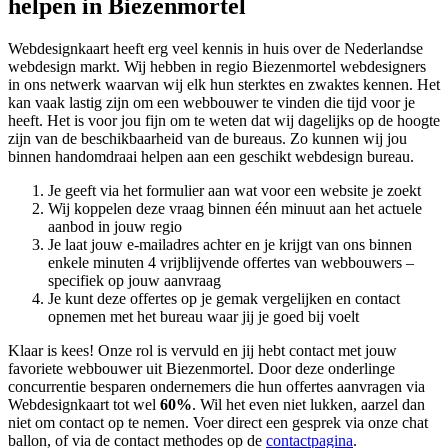
helpen in Biezenmortel
Webdesignkaart heeft erg veel kennis in huis over de Nederlandse
webdesign markt. Wij hebben in regio Biezenmortel
webdesigners
in ons netwerk waarvan wij elk hun sterktes en zwaktes kennen. Het
kan vaak lastig zijn om een webbouwer te vinden die tijd voor je
heeft. Het is voor jou fijn om te weten dat wij dagelijks op de hoogte
zijn van de beschikbaarheid van de bureaus. Zo kunnen wij jou
binnen handomdraai helpen aan een geschikt webdesign bureau.
Je geeft via het formulier aan wat voor een website je zoekt
Wij koppelen deze vraag binnen één minuut aan het actuele
aanbod in jouw regio
Je laat jouw e-mailadres achter en je krijgt van ons binnen
enkele minuten 4 vrijblijvende offertes van webbouwers –
specifiek op jouw aanvraag
Je kunt deze offertes op je gemak vergelijken en contact
opnemen met het bureau waar jij je goed bij voelt
Klaar is kees! Onze rol is vervuld en jij hebt contact met jouw
favoriete webbouwer uit Biezenmortel. Door deze onderlinge
concurrentie besparen ondernemers die hun offertes aanvragen via
Webdesignkaart tot wel
60%
. Wil het even niet lukken, aarzel dan
niet om contact op te nemen. Voer direct een gesprek via onze chat
ballon, of via de contact methodes op de
contactpagina
.