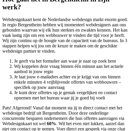
werk?
Webdesignkaart kent de Nederlandse webdesign markt enorm goed.
In regio Bergentheim hebben wij momenteel
webdesigners aan ons
gebonden waarvan wij elk hun sterktes en zwaktes kennen. Het kan
vaak lastig zijn om een webbouwer te vinden die tijd voor je heeft.
Wij zijn continu op de hoogte van de capaciteit van de bureaus. In 3
stappen helpen wij jou om de keuze te maken om de geschikte
webdesign partner te vinden.
Je geeft via het formulier aan waar je naar op zoek bent
Wij koppelen deze vraag binnen één minuut aan het actuele
aanbod in jouw regio
Je laat jouw e-mailadres achter en je krijgt van ons binnen
enkele minuten 4 vrijblijvende offertes van webbouwers –
specifiek op jouw aanvraag
Je kunt deze offertes op je gemak vergelijken en contact
opnemen met het bureau waar jij je goed bij voelt
Pats! Afgerond! Vanaf dat moment sta jij in direct contact met het
webdesign bedrijf uit Bergentheim. Door deze onderlinge
concurrentie besparen ondernemers die hun offertes aanvragen via
Webdesignkaart tot wel
60%
. Wil het even niet lukken, aarzel dan
niet om contact op te nemen. Voer direct een gesprek via onze chat