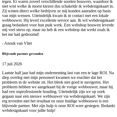
tegen. Er waren zoveel verschillende soorten bouwers, waardoor ik
niet wist welke ik moest kiezen dus schakelde ik webdesignkaart in.
Zij wisten direct welke bedrijven ze mij konden aanraden op basis
van mijn wensen. Uiteindelijk kwam ik in contact met een lokale
webbouwer. Hij levert excellente service aan. Ik wil webdesignkaart
graag bedanken voor hun puik werk. Een webshop bouwen leverde
mij veel stress op, maar nu heb ik een webshop dat werkt zoals ik
het me had gedroomd!
- Anouk van Vliet
Blijvende partner gevonden
17 juli 2026
Laatste half jaar had mijn onderneming last van een te lage ROI. Na
diep overleg met mijn personeel kwamen we erachter dat het
probleem in de website zit. Het bleek niet goed te navigeren. Het
probleem hebben we aangekaart bij de vorige webbouwer, maar hij
had een onprofessionele houding. Uiteindelijk zijn we op zoek
gegaan naar een nieuwe webbouwer via webdesignkaart. We zijn
erg tevreden met het resultaat en onze huidige webbouwer is een
blijvende partner. Met zijn hulp is onze ROI weer gestegen. Bedankt
webdesignkaart voor jullie hulp!