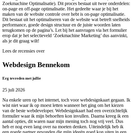
Zoekmachine Optimalisatie). Dit proces bestaat uit twee onderdelen:
on-page en off-page optimalisatie. Het gedeelte waar je bij het
maken van de website controle over hebt is on-page optimalisatie.
Dit bestaat uit het optimaliseren van de website wat betreft snelheids
performance, goede design structuur en de juiste woorden laten
terugkomen op de pagina’s. Let bij het aanvragen via het formulier
erop dat je het selectieveld ‘Zoekmachine Marketing’ dus aanvinkt,
als je dit graag wilt!
Lees de recensies over
Webdesign Bennekom
Erg tevreden met jullie
25 juli 2026
Na enkele uren op het internet, toch voor webdesignkaart gegaan. Ik
wist niet waar ik op moest letten wanneer het ging om het kiezen
van de beste webdeveloper. Webdesignkaart had een overzichtelijk
formulier waar ik mijn behoeften kon invullen. Daarna kreeg ik een
aantal opties, dit waren naar mijn mening toch nog vrij veel. Dus
heb er nog even lang over na moeten denken. Uiteindelijk heb ik
een goede partner gevonden die mijn ideeën goed kon uiten in een