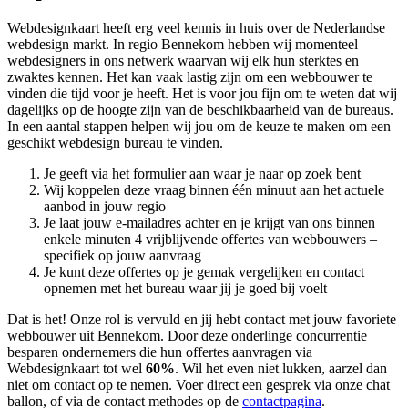
Webdesignkaart heeft erg veel kennis in huis over de Nederlandse
webdesign markt. In regio Bennekom hebben wij momenteel
webdesigners in ons netwerk waarvan wij elk hun sterktes en
zwaktes kennen. Het kan vaak lastig zijn om een webbouwer te
vinden die tijd voor je heeft. Het is voor jou fijn om te weten dat wij
dagelijks op de hoogte zijn van de beschikbaarheid van de bureaus.
In een aantal stappen helpen wij jou om de keuze te maken om een
geschikt webdesign bureau te vinden.
Je geeft via het formulier aan waar je naar op zoek bent
Wij koppelen deze vraag binnen één minuut aan het actuele
aanbod in jouw regio
Je laat jouw e-mailadres achter en je krijgt van ons binnen
enkele minuten 4 vrijblijvende offertes van webbouwers –
specifiek op jouw aanvraag
Je kunt deze offertes op je gemak vergelijken en contact
opnemen met het bureau waar jij je goed bij voelt
Dat is het! Onze rol is vervuld en jij hebt contact met jouw favoriete
webbouwer uit Bennekom. Door deze onderlinge concurrentie
besparen ondernemers die hun offertes aanvragen via
Webdesignkaart tot wel
60%
. Wil het even niet lukken, aarzel dan
niet om contact op te nemen. Voer direct een gesprek via onze chat
ballon, of via de contact methodes op de
contactpagina
.