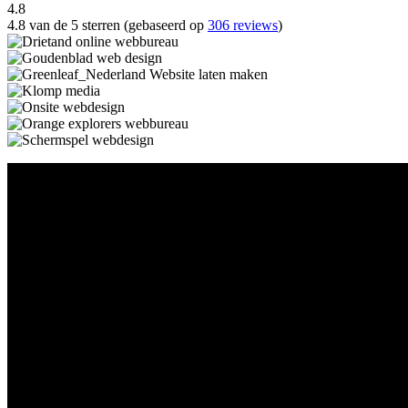
4.8
4.8 van de 5 sterren (gebaseerd op
306 reviews
)