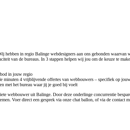
ij hebben in regio Balinge
webdesigners aan ons gebonden waarvan wij
citeit van de bureaus. In 3 stappen helpen wij jou om de keuze te mak
nbod in jouw regio
kele minuten 4 vrijblijvende offertes van webbouwers – specifiek op jou
n met het bureau waar jij je goed bij voelt
oriete webbouwer uit Balinge. Door deze onderlinge concurrentie bespa
 nemen. Voer direct een gesprek via onze chat ballon, of via de contact