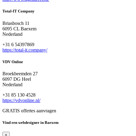
Total-IT Company
Briasbosch 11
6095 CL Baexem
Nederland
+31 6 54397869
https://total-it.company/
VDV Online
Broekbeemden 27
6097 DG Heel
Nederland
+31 85 130 4528
https://vdvonline.nl/
GRATIS offertes aanvragen
Vind een webdesigner in Baexem
×