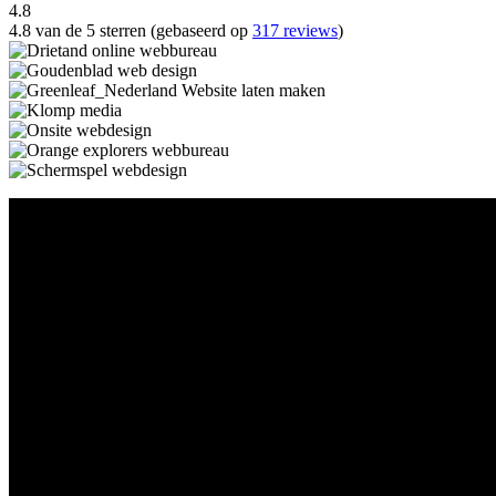
4.8
4.8 van de 5 sterren (gebaseerd op
317 reviews
)