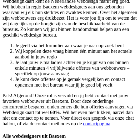
Webdesignkaart kent de Nederlandse webdesign markt erg goed.
Wij hebben in regio Baexem
webdesigners aan ons gebonden
waarvan wij elk hun sterktes en zwaktes kennen. Over het algemeen
zijn webbouwers erg drukbezet. Het is voor jou fijn om te weten dat
wij dagelijks op de hoogte zijn van de beschikbaarheid van de
bureaus. Zo kunnen wij jou binnen handomdraai helpen aan een
geschikt webdesign bureau.
Je geeft via het formulier aan waar je naar op zoek bent
Wij koppelen deze vraag binnen één minuut aan het actuele
aanbod in jouw regio
Je laat jouw e-mailadres achter en je krijgt van ons binnen
enkele minuten 4 vrijblijvende offertes van webbouwers –
specifiek op jouw aanvraag
Je kunt deze offertes op je gemak vergelijken en contact
opnemen met het bureau waar jij je goed bij voelt
Pats! Afgerond! Onze rol is vervuld en jij hebt contact met jouw
favoriete webbouwer uit Baexem. Door deze onderlinge
concurrentie besparen ondernemers die hun offertes aanvragen via
Webdesignkaart tot wel
60%
. Wil het even niet lukken, aarzel dan
niet om contact op te nemen. Voer direct een gesprek via onze chat
ballon, of via de contact methodes op de
contactpagina
.
Alle webdesigners uit Baexem