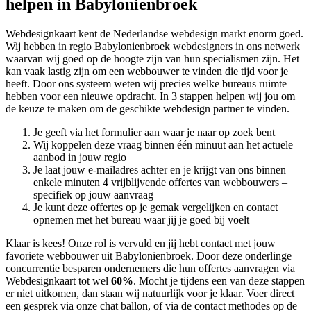
helpen in Babylonienbroek
Webdesignkaart kent de Nederlandse webdesign markt enorm goed.
Wij hebben in regio Babylonienbroek
webdesigners in ons netwerk
waarvan wij goed op de hoogte zijn van hun specialismen zijn. Het
kan vaak lastig zijn om een webbouwer te vinden die tijd voor je
heeft. Door ons systeem weten wij precies welke bureaus ruimte
hebben voor een nieuwe opdracht. In 3 stappen helpen wij jou om
de keuze te maken om de geschikte webdesign partner te vinden.
Je geeft via het formulier aan waar je naar op zoek bent
Wij koppelen deze vraag binnen één minuut aan het actuele
aanbod in jouw regio
Je laat jouw e-mailadres achter en je krijgt van ons binnen
enkele minuten 4 vrijblijvende offertes van webbouwers –
specifiek op jouw aanvraag
Je kunt deze offertes op je gemak vergelijken en contact
opnemen met het bureau waar jij je goed bij voelt
Klaar is kees! Onze rol is vervuld en jij hebt contact met jouw
favoriete webbouwer uit Babylonienbroek. Door deze onderlinge
concurrentie besparen ondernemers die hun offertes aanvragen via
Webdesignkaart tot wel
60%
. Mocht je tijdens een van deze stappen
er niet uitkomen, dan staan wij natuurlijk voor je klaar. Voer direct
een gesprek via onze chat ballon, of via de contact methodes op de