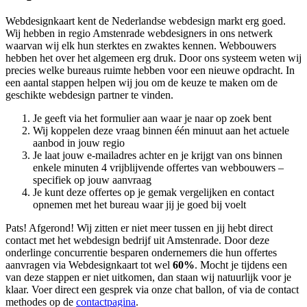
Webdesignkaart kent de Nederlandse webdesign markt erg goed.
Wij hebben in regio Amstenrade
webdesigners in ons netwerk
waarvan wij elk hun sterktes en zwaktes kennen. Webbouwers
hebben het over het algemeen erg druk. Door ons systeem weten wij
precies welke bureaus ruimte hebben voor een nieuwe opdracht. In
een aantal stappen helpen wij jou om de keuze te maken om de
geschikte webdesign partner te vinden.
Je geeft via het formulier aan waar je naar op zoek bent
Wij koppelen deze vraag binnen één minuut aan het actuele
aanbod in jouw regio
Je laat jouw e-mailadres achter en je krijgt van ons binnen
enkele minuten 4 vrijblijvende offertes van webbouwers –
specifiek op jouw aanvraag
Je kunt deze offertes op je gemak vergelijken en contact
opnemen met het bureau waar jij je goed bij voelt
Pats! Afgerond! Wij zitten er niet meer tussen en jij hebt direct
contact met het webdesign bedrijf uit Amstenrade. Door deze
onderlinge concurrentie besparen ondernemers die hun offertes
aanvragen via Webdesignkaart tot wel
60%
. Mocht je tijdens een
van deze stappen er niet uitkomen, dan staan wij natuurlijk voor je
klaar. Voer direct een gesprek via onze chat ballon, of via de contact
methodes op de
contactpagina
.