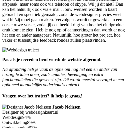
afspraak, maar soms ook via telefoon of skype. Wil jij dit niet? Dan
kan het natuurlijk ook via e-mail. Jouw wensen worden in kaart
gebracht en specifiek gemaakt, zodat de webdesigner precies weet
wat hij/zij moet gaan maken. Vervolgens wordt er gewerkt aan een
eerste ruwe versie, zodat jij een beeld krijgt van hoe het eindproduct
eruit komt te zien. Heb je nog op of aanmerkingen dan wordt er nog
het een en ander aangepast. Natuurlijk, hoe groter het project, hoe
vaker er tussentijdse feedback rondes zullen plaatsvinden.
Pas als je tevreden bent wordt de website afgerond.
Na afronding heb je vaak de optie om nog het een en ander van
nazorg te laten doen, zoals updates, beveiliging en extra
functionaliteiten die gewenst zijn. Dit wordt meestal verzorgd in een
optioneel maandelijks onderhoudscontract.
Vragen over het traject? ik help je graag!
Jacob Nelissen
Designer bij webdesignkaart.nl
Webdesign
94%
Ontwikkeling
89%
Ondersteuning
92%