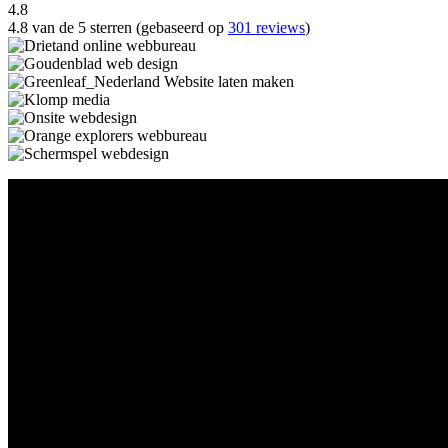
4.8
4.8 van de 5 sterren (gebaseerd op
301 reviews
)