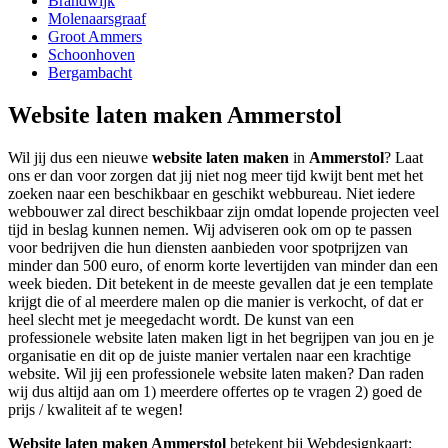
Brandwijk
Molenaarsgraaf
Groot Ammers
Schoonhoven
Bergambacht
Website laten maken Ammerstol
Wil jij dus een nieuwe
website laten maken
in
Ammerstol
? Laat
ons er dan voor zorgen dat jij niet nog meer tijd kwijt bent met het
zoeken naar een beschikbaar en geschikt webbureau. Niet iedere
webbouwer zal direct beschikbaar zijn omdat lopende projecten veel
tijd in beslag kunnen nemen. Wij adviseren ook om op te passen
voor bedrijven die hun diensten aanbieden voor spotprijzen van
minder dan 500 euro, of enorm korte levertijden van minder dan een
week bieden. Dit betekent in de meeste gevallen dat je een template
krijgt die of al meerdere malen op die manier is verkocht, of dat er
heel slecht met je meegedacht wordt. De kunst van een
professionele website laten maken ligt in het begrijpen van jou en je
organisatie en dit op de juiste manier vertalen naar een krachtige
website. Wil jij een professionele website laten maken? Dan raden
wij dus altijd aan om 1) meerdere offertes op te vragen 2) goed de
prijs / kwaliteit af te wegen!
Website laten maken Ammerstol
betekent bij Webdesignkaart: