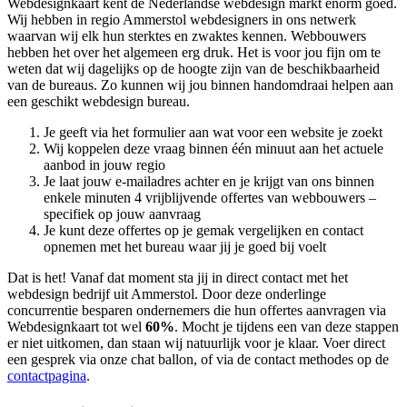
Webdesignkaart kent de Nederlandse webdesign markt enorm goed.
Wij hebben in regio Ammerstol
webdesigners in ons netwerk
waarvan wij elk hun sterktes en zwaktes kennen. Webbouwers
hebben het over het algemeen erg druk. Het is voor jou fijn om te
weten dat wij dagelijks op de hoogte zijn van de beschikbaarheid
van de bureaus. Zo kunnen wij jou binnen handomdraai helpen aan
een geschikt webdesign bureau.
Je geeft via het formulier aan wat voor een website je zoekt
Wij koppelen deze vraag binnen één minuut aan het actuele
aanbod in jouw regio
Je laat jouw e-mailadres achter en je krijgt van ons binnen
enkele minuten 4 vrijblijvende offertes van webbouwers –
specifiek op jouw aanvraag
Je kunt deze offertes op je gemak vergelijken en contact
opnemen met het bureau waar jij je goed bij voelt
Dat is het! Vanaf dat moment sta jij in direct contact met het
webdesign bedrijf uit Ammerstol. Door deze onderlinge
concurrentie besparen ondernemers die hun offertes aanvragen via
Webdesignkaart tot wel
60%
. Mocht je tijdens een van deze stappen
er niet uitkomen, dan staan wij natuurlijk voor je klaar. Voer direct
een gesprek via onze chat ballon, of via de contact methodes op de
contactpagina
.