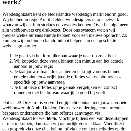
werk?
Webdesignkaart kent de Nederlandse webdesign markt enorm goed.
Wij hebben in regio Ambt Delden
webdesigners in ons netwerk
waarvan wij elk hun sterktes en zwaktes kennen. Over het algemeen
zijn webbouwers erg drukbezet. Door ons systeem weten wij
precies welke bureaus ruimte hebben voor een nieuwe opdracht. Zo
kunnen wij jou binnen handomdraai helpen aan een geschikte
webdesign partner.
Je geeft via het formulier aan waar je naar op zoek bent
Wij koppelen deze vraag binnen één minuut aan het actuele
aanbod in jouw regio
Je laat jouw e-mailadres achter en je krijgt van ons binnen
enkele minuten 4 vrijblijvende offertes van webbouwers –
specifiek op jouw aanvraag
Je kunt deze offertes op je gemak vergelijken en contact
opnemen met het bureau waar jij je goed bij voelt
Dat is het! Onze rol is vervuld en jij hebt contact met jouw favoriete
webbouwer uit Ambt Delden. Door deze onderlinge concurrentie
besparen ondernemers die hun offertes aanvragen via
Webdesignkaart tot wel
60%
. Mocht je tijdens een van deze stappen
er niet uitkomen, dan staan wij natuurlijk voor je klaar. Voer direct
een gesprek via onze chat ballon, of via de contact methodes op de