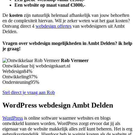
Een website op maat vanaf €3000,-
De
kosten
zijn natuurlijk helemaal afhankelijk van jouw behoeften
en de complexiteit hiervan. Wil je zeker weten wat het gaat kosten?
Ontvang direct 4
webdesign offertes
van webdesigners uit Ambt
Delden.
Vragen over webdesign mogelijkheden in Ambt Delden? ik help
je graag!
Rob Vermeer
Ontwikkelaar bij webdesignkaart.nl
Webdesign
84%
Ontwikkeling
97%
Ondersteuning
95%
Stel direct je vraag aan Rob
WordPress webdesign Ambt Delden
WordPress
is online software waarmee websites en blogs
ontwikkeld kunnen worden. WordPress zorgt ervoor dat jij als
eigenaar van de website makkelijk alles zelf kunt beheren. Het is erg
gebruiksvriendelijk. Hierdoor heb je weinig kosten als de website af