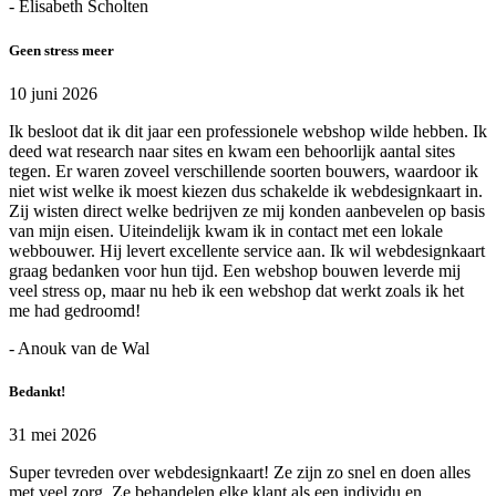
- Elisabeth Scholten
Geen stress meer
10 juni 2026
Ik besloot dat ik dit jaar een professionele webshop wilde hebben. Ik
deed wat research naar sites en kwam een behoorlijk aantal sites
tegen. Er waren zoveel verschillende soorten bouwers, waardoor ik
niet wist welke ik moest kiezen dus schakelde ik webdesignkaart in.
Zij wisten direct welke bedrijven ze mij konden aanbevelen op basis
van mijn eisen. Uiteindelijk kwam ik in contact met een lokale
webbouwer. Hij levert excellente service aan. Ik wil webdesignkaart
graag bedanken voor hun tijd. Een webshop bouwen leverde mij
veel stress op, maar nu heb ik een webshop dat werkt zoals ik het
me had gedroomd!
- Anouk van de Wal
Bedankt!
31 mei 2026
Super tevreden over webdesignkaart! Ze zijn zo snel en doen alles
met veel zorg. Ze behandelen elke klant als een individu en