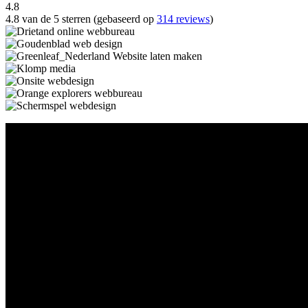
4.8
4.8 van de 5 sterren (gebaseerd op
314 reviews
)